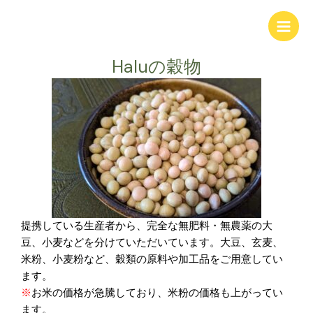
内
Main
容
Men
を
ス
Haluの穀物
キ
ッ
プ
提携している生産者から、完全な無肥料・無農薬の大
豆、小麦などを分けていただいています。大豆、玄麦、
米粉、小麦粉など、穀類の原料や加工品をご用意してい
ます。
※
お米の価格が急騰しており、米粉の価格も上がってい
ます。