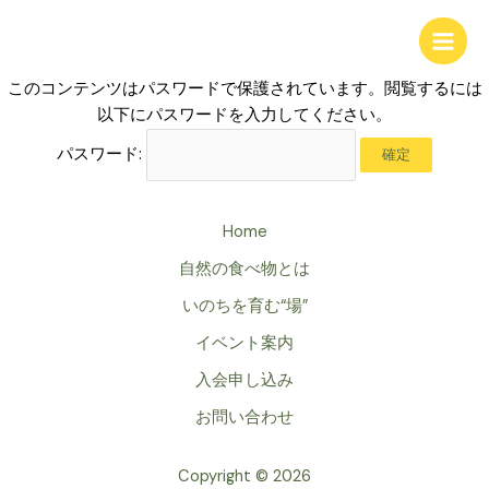
内
Main
容
Men
を
このコンテンツはパスワードで保護されています。閲覧するには
ス
以下にパスワードを入力してください。
キ
ッ
パスワード:
プ
Home
自然の食べ物とは
いのちを育む“場”
イベント案内
入会申し込み
お問い合わせ
Copyright © 2026