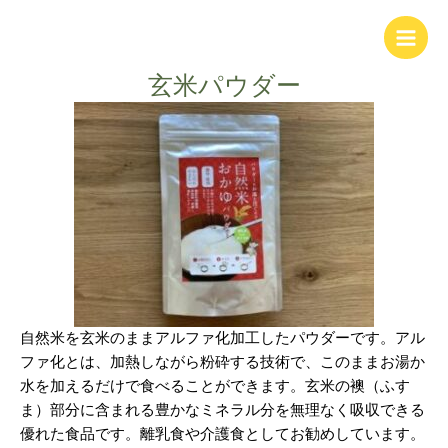
内
Main
容
Men
を
玄米パウダー
ス
キ
ッ
プ
自然米を玄米のままアルファ化加工したパウダーです。アル
ファ化とは、加熱しながら粉砕する技術で、このままお湯か
水を加えるだけで食べることができます。玄米の襖（ふす
ま）部分に含まれる豊かなミネラル分を無理なく吸収できる
優れた食品です。離乳食や介護食としてお勧めしています。