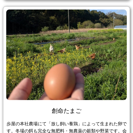
創命たまご
歩屋の本社農場にて「放し飼い養鶏」によって生まれた卵で
す。冬場の餌も完全な無肥料・無農薬の穀類や野菜です。会