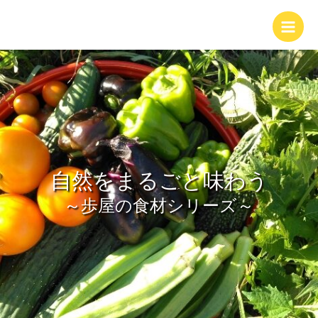
内
Main
容
Men
を
ス
キ
ッ
プ
自然をまるごと味わう
～歩屋の食材シリーズ～