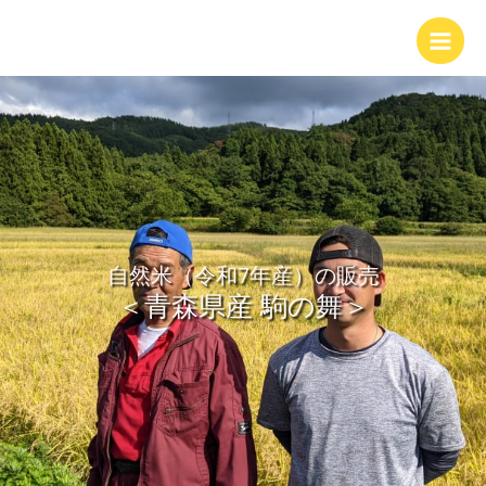
内
Main
容
Men
を
ス
キ
ッ
プ
自然米（令和7年産）の販売
＜青森県産 駒の舞＞