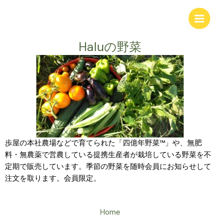
内
Main
容
Men
を
ス
Haluの野菜
キ
ッ
プ
歩屋の本社農場などで育てられた「四億年野菜™」や、無肥
料・無農薬で営農している提携生産者が栽培している野菜を不
定期で販売しています。季節の野菜を随時会員にお知らせして
注文を取ります。会員限定。
Home